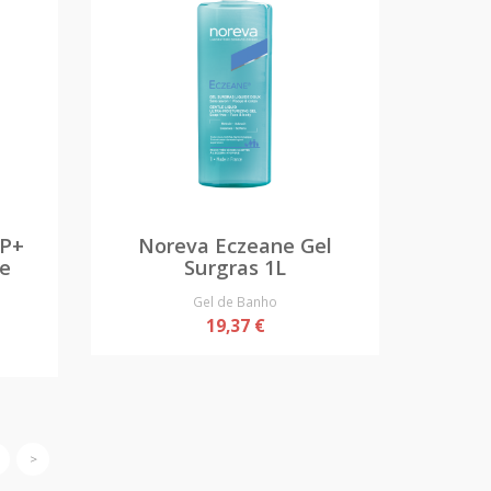
AP+
Noreva Eczeane Gel
se
Surgras 1L
Gel de Banho
19,37 €
>