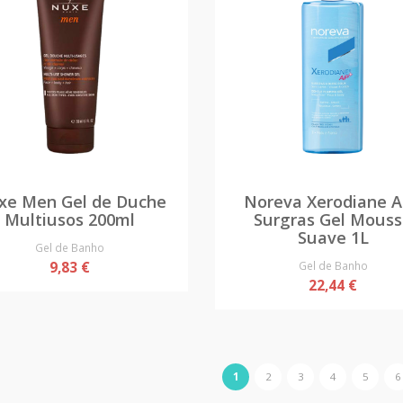
xe Men Gel de Duche
Noreva Xerodiane 
Multiusos 200ml
Surgras Gel Mous
Suave 1L
Gel de Banho
9,83 €
Gel de Banho
22,44 €
1
2
3
4
5
6