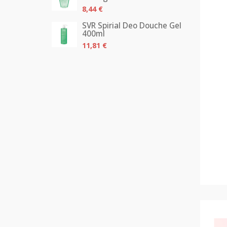
8,44 €
SVR Spirial Deo Douche Gel
400ml
11,81 €