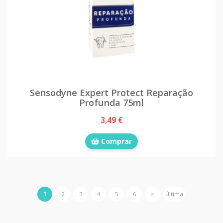
Sensodyne Expert Protect Reparação
Profunda 75ml
3,49 €
Comprar
1
2
3
4
5
6
>
Última