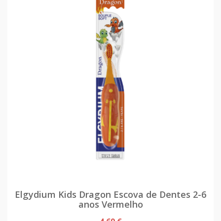
Elgydium Kids Dragon Escova de Dentes 2-6
anos Vermelho