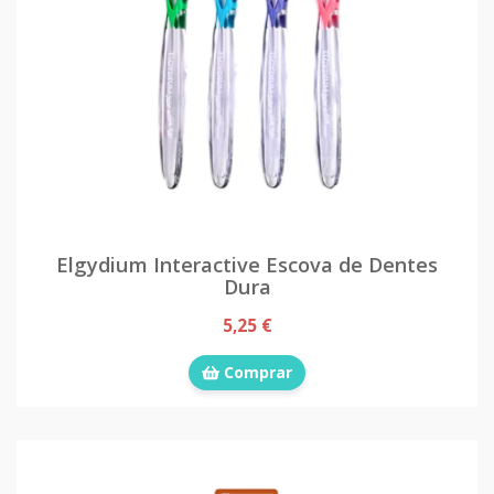
Elgydium Interactive Escova de Dentes
Dura
5,25 €
Comprar