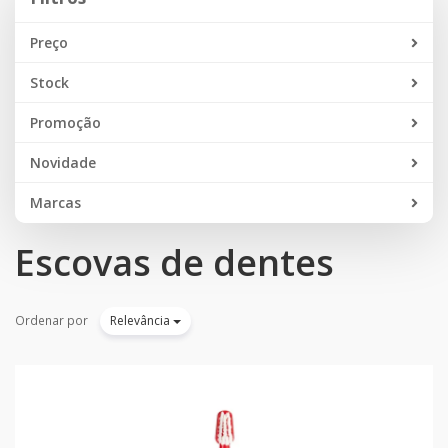
Preço
Stock
Promoção
Novidade
Marcas
Escovas de dentes
Ordenar por
Relevância