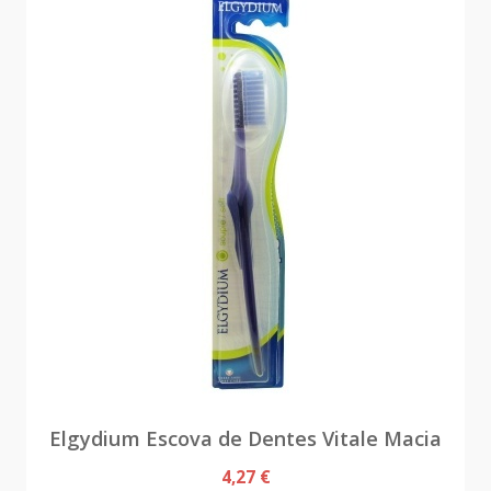
Elgydium Escova de Dentes Vitale Macia
4,27 €