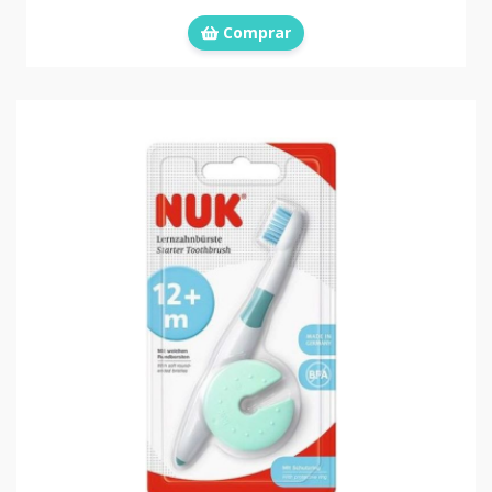
Comprar