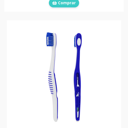
Comprar