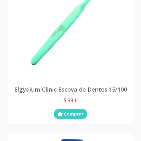
Elgydium Clinic Escova de Dentes 15/100
5,33 €
Comprar