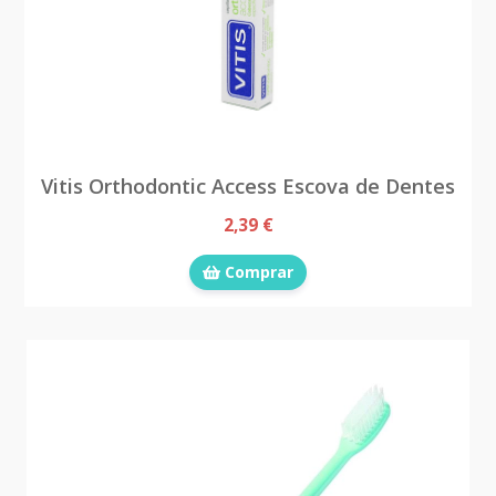
Vitis Orthodontic Access Escova de Dentes
2,39 €
Comprar