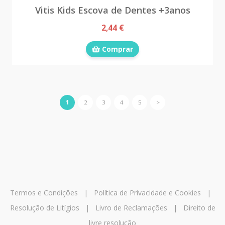
Vitis Kids Escova de Dentes +3anos
2,44 €
Comprar
1
2
3
4
5
>
Termos e Condições
|
Política de Privacidade e Cookies
|
Resolução de Litígios
|
Livro de Reclamações
|
Direito de
livre resolução