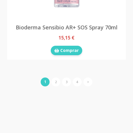
Bioderma Sensibio AR+ SOS Spray 70ml
15,15 €
Comprar
1
2
3
4
>